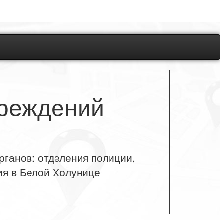
чреждений
рганов: отделения полиции,
ия в Белой Холунице