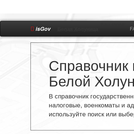
Ваш город:
isGov
Белая Холуница
F
Справочник 
Белой Холу
В справочник государственн
налоговые, военкоматы и а
используйте поиск или выбе