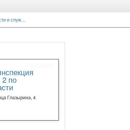
ти и службы
инспекция
 2 по
асти
ица Глазырина, 4