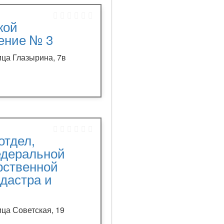
кой
ление № 3
ица Глазырина, 7в
тдел,
едеральной
рственной
дастра и
ица Советская, 19