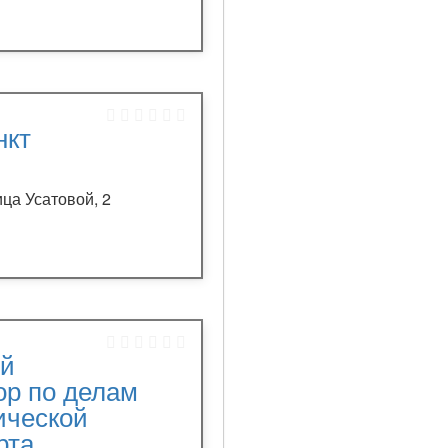
нкт
ица Усатовой, 2
ий
ор по делам
ической
рта