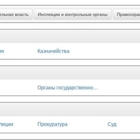
ельная власть
Инспекции и контрольные органы
Правоохра
ия
Казначейства
Органы государственного надзора
лиции
Прокуратура
Суд