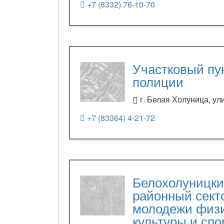
+7 (8332) 76-10-70
Участковый пу
полиции
г. Белая Холуница, ул
+7 (83364) 4-21-72
Белохолуницк
районный сект
молодежи физ
культуры и спо