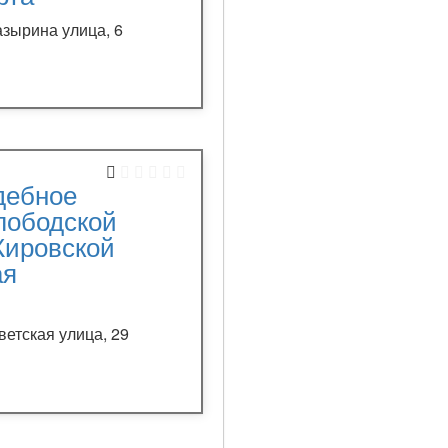
азырина улица, 6
дебное
лободской
Кировской
ая
ветская улица, 29